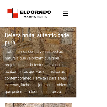
Beleza bruta, autenticidade
pura.
Trabalhamos com diversas pedras
naturais que valorizam qualquer
projeto, trazendo texturas únicas e
acabamentos que vão do rústico ao
contemporâneo. Perfeitas para áreas
externas, fachadas, jardins e ambientes
que pedem um toque de natureza.