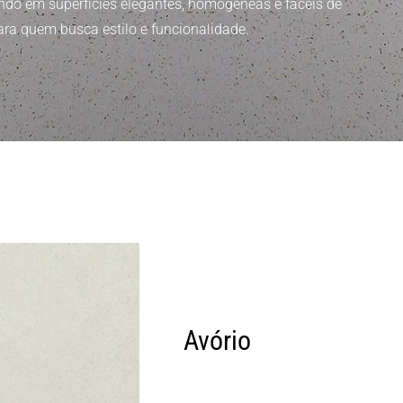
ando em superfícies elegantes, homogêneas e fáceis de
ara quem busca estilo e funcionalidade.
Avório